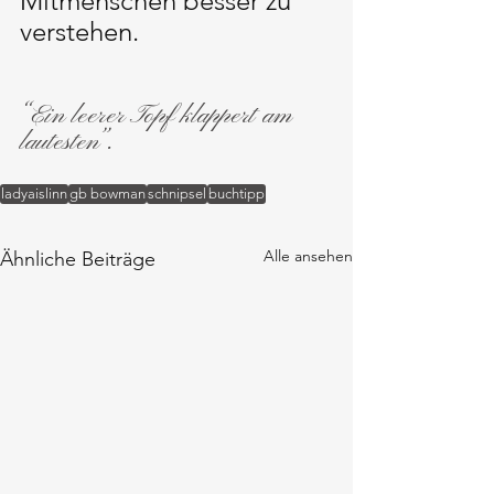
Mitmenschen besser zu 
verstehen.
“Ein leerer Topf klappert am 
lautesten”.
ladyaislinn
gb bowman
schnipsel
buchtipp
Alle ansehen
Ähnliche Beiträge