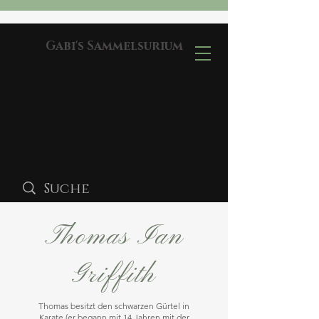
Gabi's Sammelsurium
Thomas Ian
Griffith
Thomas besitzt den schwarzen Gürtel in
Karate (er begann mit 14 Jahren mit der