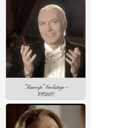
"Timecop" backstage +
VIDEO