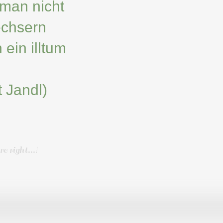
man nicht
echsern
 ein illtum
t Jandl)
e right...!