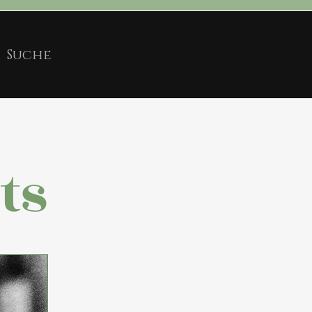
er mich
Mehr
ts