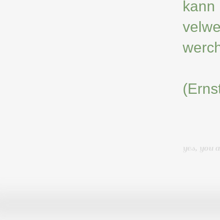
kann 
velw
werch
(Erns
yes, you ar