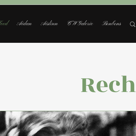
eed
Aidan
Aislinn
CW Galerie
Bonbons
Üb
Rech