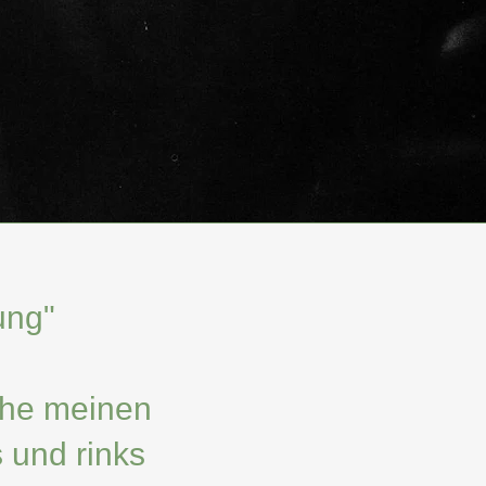
tung"
he meinen
s und rinks