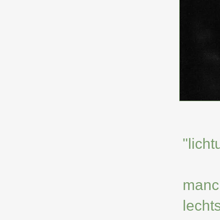
"lich
manc
lecht