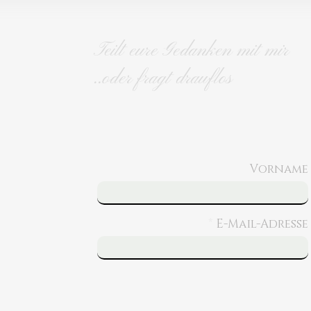
Teilt eure Gedanken mit mir
..oder fragt drauflos
Vorname
E-Mail-Adresse