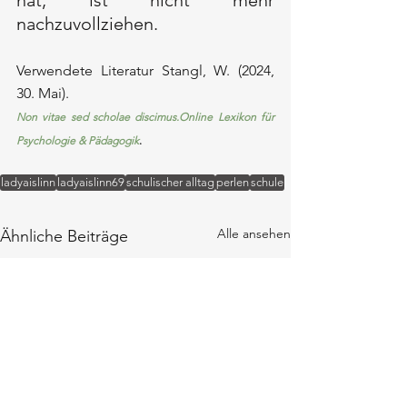
nachzuvollziehen.
Verwendete Literatur Stangl, W. (2024, 
30. Mai). 
Non vitae sed scholae 
discimus.Online
 Lexikon für 
Psychologie & Pädagogik
.
ladyaislinn
ladyaislinn69
schulischer alltag
perlen
schule
Alle ansehen
Ähnliche Beiträge