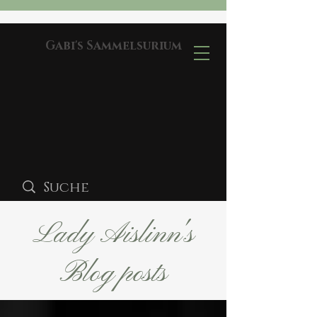
Gabi's Sammelsurium
Lady Aislinn's
Blog posts