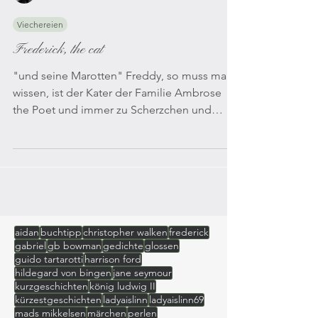
Lady Aislinn
Viechereien
Frederick, the cat
"und seine Marotten" Freddy, so muss man
wissen, ist der Kater der Familie Ambrose
the Poet und immer zu Scherzchen und
dummen Streichen...
aidan
buchtipp
christopher walken
frederick
gabriel
gb bowman
gedichte
glossen
guido tartarotti
harrison ford
hildegard von bingen
jane seymour
kurzgeschichten
könig ludwig II