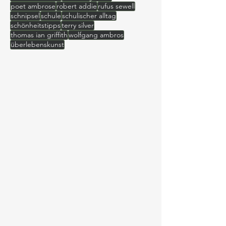
kürzestgeschichten
ladyaislinn
ladyaislinn69
mads mikkelsen
märchen
perlen
poet ambrose
robert addie
rufus sewell
schnipsel
schule
schulischer alltag
schönheitstipps
terry silver
thomas ian griffith
wolfgang ambros
überlebenskunst