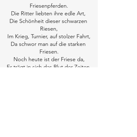
Friesenpferden.
Die Ritter liebten ihre edle Art, 
Die Schönheit dieser schwarzen 
Riesen,
Im Krieg, Turnier, auf stolzer Fahrt,
Da schwor man auf die starken 
Friesen.
Noch heute ist der Friese da,
Er trägt in sich das Blut der Zeiten,
Und wie es früher auch schon war,
Verlangt es Demut ihn zu reiten!
ladyaislinn
gedichte
poet ambrose
buchtipp
Alle ansehen
Ähnliche Beiträge