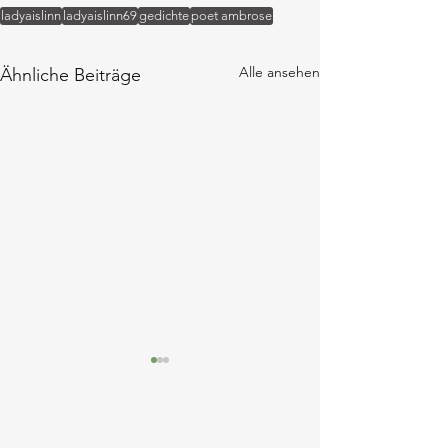
ladyaislinn
ladyaislinn69
gedichte
poet ambrose
Alle ansehen
Ähnliche Beiträge
»Kim«
»Frank«